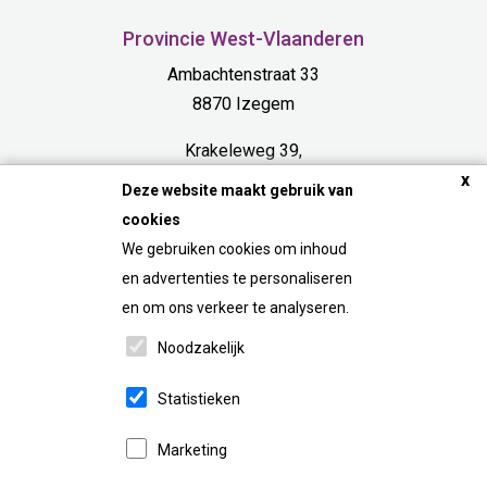
Provincie West-Vlaanderen
Ambachtenstraat 33
8870 Izegem
Krakeleweg 39,
8000 Bruges
x
Deze website maakt gebruik van
cookies
Provincie Limburg
We gebruiken cookies om inhoud
Bosdel 54 A
en advertenties te personaliseren
3600 Genk
en om ons verkeer te analyseren.
Noodzakelijk
FAQ
Statistieken
Marketing