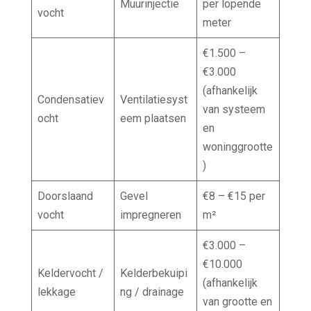
Muurinjectie
per lopende
vocht
meter
€1.500 –
€3.000
(afhankelijk
Condensatiev
Ventilatiesyst
van systeem
ocht
eem plaatsen
en
woninggrootte
)
Doorslaand
Gevel
€8 – €15 per
vocht
impregneren
m²
€3.000 –
€10.000
Keldervocht /
Kelderbekuipi
(afhankelijk
lekkage
ng / drainage
van grootte en