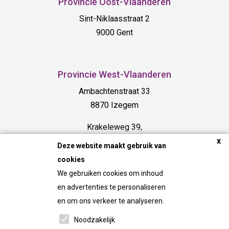
Provincie Oost-Vlaanderen
Sint-Niklaasstraat 2
9000 Gent
Provincie West-Vlaanderen
Ambachtenstraat 33
8870 Izegem
Krakeleweg 39,
x
8000 Bruges
Deze website maakt gebruik van
cookies
Provincie Limburg
We gebruiken cookies om inhoud
Bosdel 54 A
en advertenties te personaliseren
3600 Genk
en om ons verkeer te analyseren.
Noodzakelijk
FAQ