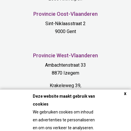
Provincie Oost-Vlaanderen
Sint-Niklaasstraat 2
9000 Gent
Provincie West-Vlaanderen
Ambachtenstraat 33
8870 Izegem
Krakeleweg 39,
x
8000 Bruges
Deze website maakt gebruik van
cookies
Provincie Limburg
We gebruiken cookies om inhoud
Bosdel 54 A
en advertenties te personaliseren
3600 Genk
en om ons verkeer te analyseren.