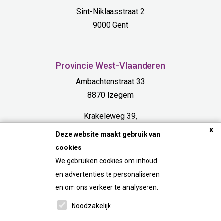
Sint-Niklaasstraat 2
9000 Gent
Provincie West-Vlaanderen
Ambachtenstraat 33
8870 Izegem
Krakeleweg 39,
x
8000 Bruges
Deze website maakt gebruik van
cookies
Provincie Limburg
We gebruiken cookies om inhoud
Bosdel 54 A
en advertenties te personaliseren
3600 Genk
en om ons verkeer te analyseren.
Noodzakelijk
FAQ