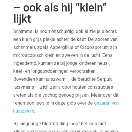
– ook als hij “klein”
lijkt
Schimmel is nooit onschuldig, ook al zie je slechts
een klein grijs plekje achter de kast. De sporen van
schimmels zoals Aspergillus of Cladosporium zijn
microscopisch klein en zweven in de lucht. Eens
ingeademd, kunnen ze bij jonge kinderen neus-,
keel- en longaandoeningen veroorzaken.
Bovendien kan huiszwam — de beruchte Serpula
lacrymans — zich zelfs door houten constructies
vreten als die vochtig genoeg blijven. Meer over dit
fenomeen lees je in deze gids over de
gevaren van
huiszwam
.
Bij langdurige blootstelling loopt het kind niet
alleen gezondheidsrisico’s, maar kan ook je woning