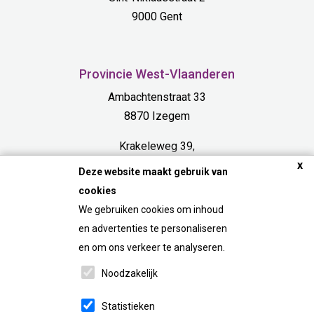
9000 Gent
Provincie West-Vlaanderen
Ambachtenstraat 33
8870 Izegem
Krakeleweg 39,
x
8000 Bruges
Deze website maakt gebruik van
cookies
Provincie Limburg
We gebruiken cookies om inhoud
Bosdel 54 A
en advertenties te personaliseren
3600 Genk
en om ons verkeer te analyseren.
Noodzakelijk
FAQ
Statistieken