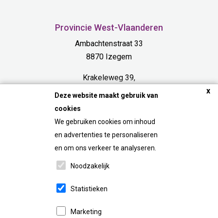
Provincie West-Vlaanderen
Ambachtenstraat 33
8870 Izegem
Krakeleweg 39,
8000 Bruges
x
Deze website maakt gebruik van
cookies
Provincie Limburg
We gebruiken cookies om inhoud
Bosdel 54 A
en advertenties te personaliseren
3600 Genk
en om ons verkeer te analyseren.
Noodzakelijk
FAQ
Statistieken
Marketing